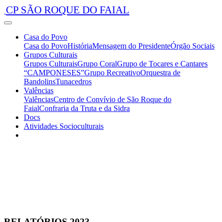
CP SÃO ROQUE DO FAIAL
Casa do Povo
Casa do Povo
História
Mensagem do Presidente
Órgão Sociais
Grupos Culturais
Grupos Culturais
Grupo Coral
Grupo de Tocares e Cantares
“CAMPONESES”
Grupo Recreativo
Orquestra de
Bandolins
Tunacedros
Valências
Valências
Centro de Convívio de São Roque do
Faial
Confraria da Truta e da Sidra
Docs
Atividades Socioculturais
RELATÓRIOS 2023