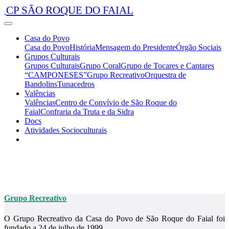
CP SÃO ROQUE DO FAIAL
Casa do Povo
Casa do Povo
História
Mensagem do Presidente
Órgão Sociais
Grupos Culturais
Grupos Culturais
Grupo Coral
Grupo de Tocares e Cantares
“CAMPONESES”
Grupo Recreativo
Orquestra de
Bandolins
Tunacedros
Valências
Valências
Centro de Convívio de São Roque do
Faial
Confraria da Truta e da Sidra
Docs
Atividades Socioculturais
Grupo Recreativo
O Grupo Recreativo da Casa do Povo de São Roque do Faial foi
fundado a 24 de julho de 1999.