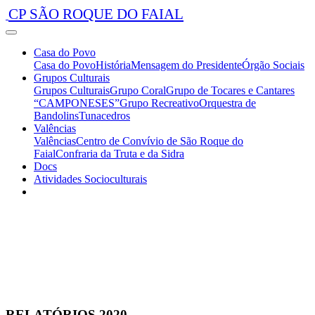
CP SÃO ROQUE DO FAIAL
Casa do Povo
Casa do Povo
História
Mensagem do Presidente
Órgão Sociais
Grupos Culturais
Grupos Culturais
Grupo Coral
Grupo de Tocares e Cantares
“CAMPONESES”
Grupo Recreativo
Orquestra de
Bandolins
Tunacedros
Valências
Valências
Centro de Convívio de São Roque do
Faial
Confraria da Truta e da Sidra
Docs
Atividades Socioculturais
RELATÓRIOS 2020