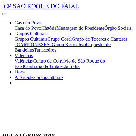
CP SÃO ROQUE DO FAIAL
Casa do Povo
Casa do Povo
História
Mensagem do Presidente
Órgão Sociais
Grupos Culturais
Grupos Culturais
Grupo Coral
Grupo de Tocares e Cantares
“CAMPONESES”
Grupo Recreativo
Orquestra de
Bandolins
Tunacedros
Valências
Valências
Centro de Convívio de São Roque do
Faial
Confraria da Truta e da Sidra
Docs
Atividades Socioculturais
RELATÓRIOS 2018