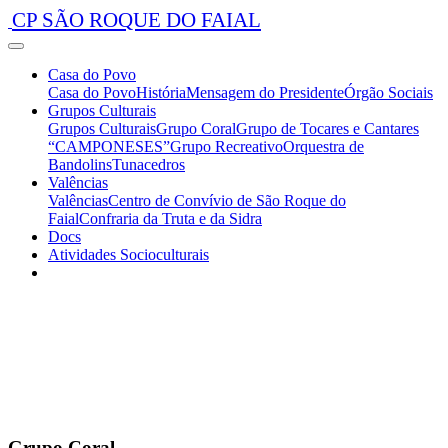
CP SÃO ROQUE DO FAIAL
Casa do Povo
Casa do Povo
História
Mensagem do Presidente
Órgão Sociais
Grupos Culturais
Grupos Culturais
Grupo Coral
Grupo de Tocares e Cantares
“CAMPONESES”
Grupo Recreativo
Orquestra de
Bandolins
Tunacedros
Valências
Valências
Centro de Convívio de São Roque do
Faial
Confraria da Truta e da Sidra
Docs
Atividades Socioculturais
Grupo Coral