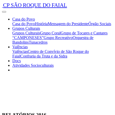
CP SÃO ROQUE DO FAIAL
Casa do Povo
Casa do Povo
História
Mensagem do Presidente
Órgão Sociais
Grupos Culturais
Grupos Culturais
Grupo Coral
Grupo de Tocares e Cantares
“CAMPONESES”
Grupo Recreativo
Orquestra de
Bandolins
Tunacedros
Valências
Valências
Centro de Convívio de São Roque do
Faial
Confraria da Truta e da Sidra
Docs
Atividades Socioculturais
RELATÓRIOS 2016