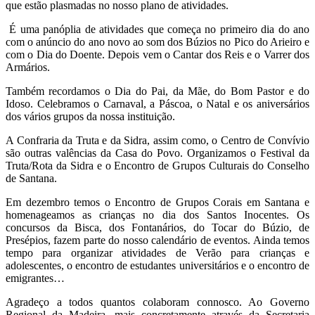
que estão plasmadas no nosso plano de atividades.
É uma panóplia de atividades que começa no primeiro dia do ano
com o anúncio do ano novo ao som dos Búzios no Pico do Arieiro e
com o Dia do Doente. Depois vem o Cantar dos Reis e o Varrer dos
Armários.
Também recordamos o Dia do Pai, da Mãe, do Bom Pastor e do
Idoso. Celebramos o Carnaval, a Páscoa, o Natal e os aniversários
dos vários grupos da nossa instituição.
A Confraria da Truta e da Sidra, assim como, o Centro de Convívio
são outras valências da Casa do Povo. Organizamos o Festival da
Truta/Rota da Sidra e o Encontro de Grupos Culturais do Conselho
de Santana.
Em dezembro temos o Encontro de Grupos Corais em Santana e
homenageamos as crianças no dia dos Santos Inocentes. Os
concursos da Bisca, dos Fontanários, do Tocar do Búzio, de
Presépios, fazem parte do nosso calendário de eventos. Ainda temos
tempo para organizar atividades de Verão para crianças e
adolescentes, o encontro de estudantes universitários e o encontro de
emigrantes…
Agradeço a todos quantos colaboram connosco. Ao Governo
Regional da Madeira, mais concretamente através da Secretaria