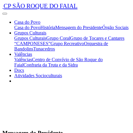
CP SÃO ROQUE DO FAIAL
Casa do Povo
Casa do Povo
História
Mensagem do Presidente
Órgão Sociais
Grupos Culturais
Grupos Culturais
Grupo Coral
Grupo de Tocares e Cantares
“CAMPONESES”
Grupo Recreativo
Orquestra de
Bandolins
Tunacedros
Valências
Valências
Centro de Convívio de São Roque do
Faial
Confraria da Truta e da Sidra
Docs
Atividades Socioculturais
Mensagem do Presidente