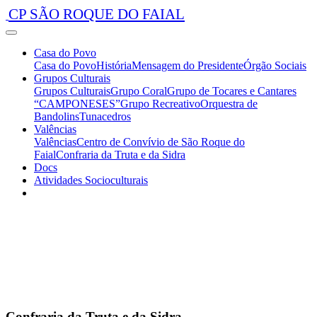
CP SÃO ROQUE DO FAIAL
Casa do Povo
Casa do Povo
História
Mensagem do Presidente
Órgão Sociais
Grupos Culturais
Grupos Culturais
Grupo Coral
Grupo de Tocares e Cantares
“CAMPONESES”
Grupo Recreativo
Orquestra de
Bandolins
Tunacedros
Valências
Valências
Centro de Convívio de São Roque do
Faial
Confraria da Truta e da Sidra
Docs
Atividades Socioculturais
Confraria da Truta e da Sidra